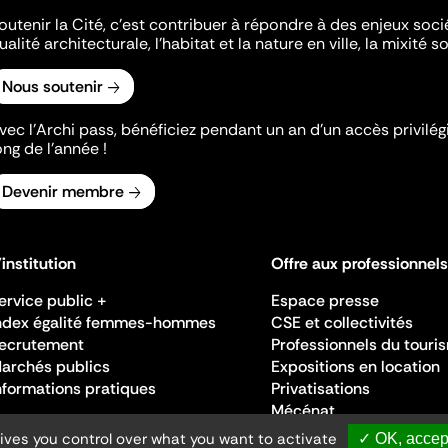
outenir la Cité, c'est contribuer à répondre à des enjeux soc
ualité architecturale, l'habitat et la nature en ville, la mixité so
Nous soutenir
vec l’Archi pass, bénéficiez pendant un an d’un accès privilégi
ong de l’année !
Devenir membre
'institution
Offre aux professionnels
ervice public +
Espace presse
ndex égalité femmes-hommes
CSE et collectivités
ecrutement
Professionnels du touri
archés publics
Expositions en location
nformations pratiques
Privatisations
Mécénat
gives you control over what you want to activate
✓ OK, accept