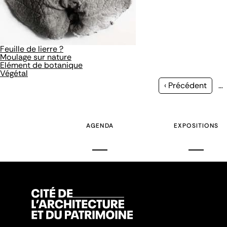
Feuille de lierre ?
Moulage sur nature
Elément de botanique
Végétal
Page
‹ Précédent
…
précédente
AGENDA
EXPOSITIONS