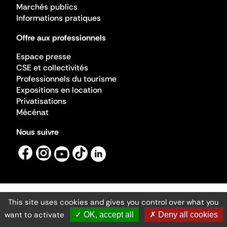
Marchés publics
Informations pratiques
Offre aux professionnels
Espace presse
CSE et collectivités
Professionnels du tourisme
Expositions en location
Privatisations
Mécénat
Nous suivre
This site uses cookies and gives you control over what you
Mentions légales
Gestion des cookies
want to activate
✓ OK, accept all
✗ Deny all cookies
Accessibilité numérique
Ministère de la Culture ©2026