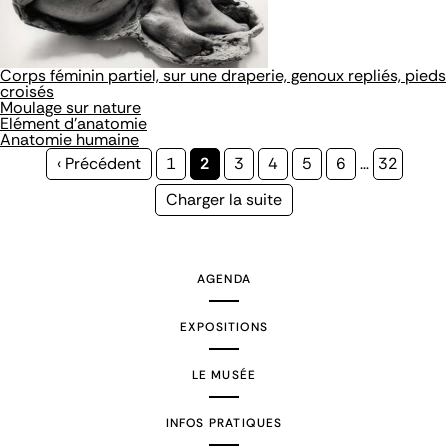
Corps féminin partiel, sur une draperie, genoux repliés, pieds
croisés
Moulage sur nature
Elément d'anatomie
Anatomie humaine
Page
‹ Précédent
Page
1
Page
2
Page
3
Page
4
Page
5
Page
6
…
Page
32
précédente
courante
Page
Charger la suite
suivante
AGENDA
EXPOSITIONS
LE MUSÉE
INFOS PRATIQUES