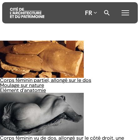
FR
Aller
Aller
Aller
au
au
à
contenu
menu
la
principal
principal
recherche
Corps féminin partiel, allongé sur le dos
Moulage sur nature
Elément d'anatomie
Corps féminin vu de dos, allongé sur le côté droit, une