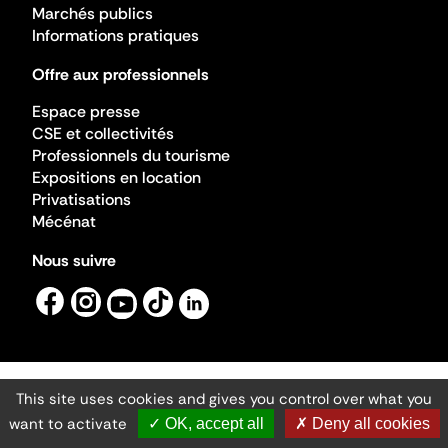
Marchés publics
Informations pratiques
Offre aux professionnels
Espace presse
CSE et collectivités
Professionnels du tourisme
Expositions en location
Privatisations
Mécénat
Nous suivre
This site uses cookies and gives you control over what you
Mentions légales
Gestion des cookies
want to activate
✓ OK, accept all
✗ Deny all cookies
Accessibilité numérique
Ministère de la Culture ©2026