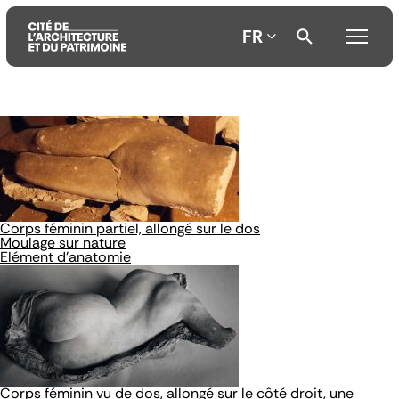
FR
Aller
Aller
Aller
au
au
à
contenu
menu
la
principal
principal
recherche
Corps féminin partiel, allongé sur le dos
Moulage sur nature
Elément d'anatomie
Corps féminin vu de dos, allongé sur le côté droit, une