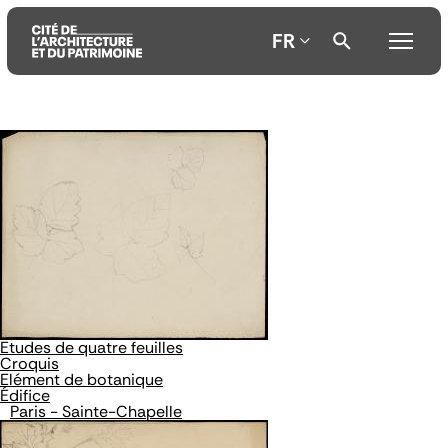
FR
Aller
Aller
Aller
au
au
à
contenu
menu
la
principal
principal
recherche
Etudes de quatre feuilles
Croquis
Elément de botanique
Édifice
Paris - Sainte-Chapelle