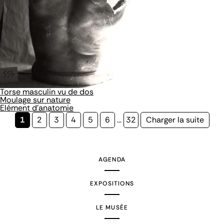
Torse masculin vu de dos
Moulage sur nature
Elément d'anatomie
Page
1
Page
2
Page
3
Page
4
Page
5
Page
6
…
Page
32
Page
Charger la suite
courante
suivante
AGENDA
EXPOSITIONS
LE MUSÉE