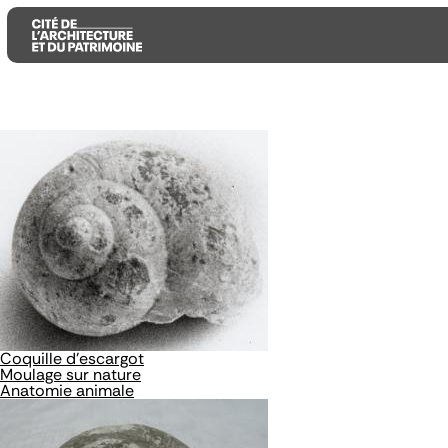
Aller
Aller
Aller
au
au
à
contenu
menu
la
principal
principal
recherche
Coquille d'escargot
Moulage sur nature
Anatomie animale