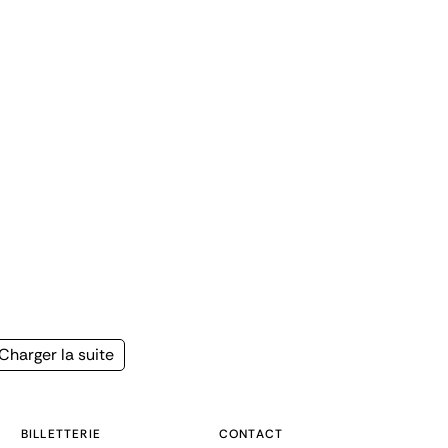
Page
Charger la suite
suivante
BILLETTERIE
CONTACT