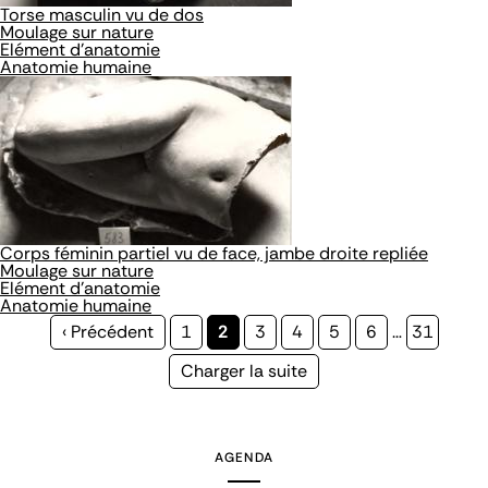
Torse masculin vu de dos
Moulage sur nature
Elément d'anatomie
Anatomie humaine
Corps féminin partiel vu de face, jambe droite repliée
Moulage sur nature
Elément d'anatomie
Anatomie humaine
Page
‹ Précédent
Page
1
Page
2
Page
3
Page
4
Page
5
Page
6
…
Page
31
précédente
courante
Page
Charger la suite
suivante
AGENDA