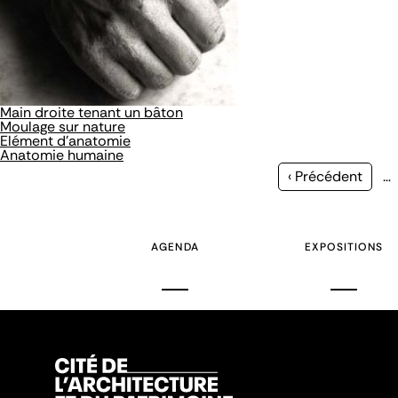
Main droite tenant un bâton
Moulage sur nature
Elément d'anatomie
Anatomie humaine
Page
‹ Précédent
…
précédente
AGENDA
EXPOSITIONS