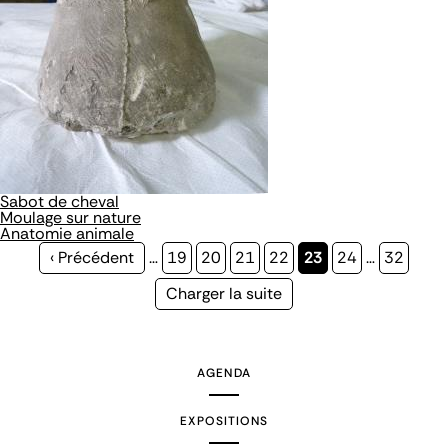
Sabot de cheval
Moulage sur nature
Anatomie animale
Page
‹ Précédent
…
Page
19
Page
20
Page
21
Page
22
Page
23
Page
24
…
Page
32
précédente
courante
Page
Charger la suite
suivante
AGENDA
EXPOSITIONS