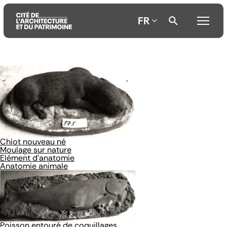
FR
Aller
Aller
Aller
au
au
à
contenu
menu
la
principal
principal
recherche
Chiot nouveau né
Moulage sur nature
Elément d'anatomie
Anatomie animale
Poisson entouré de coquillages