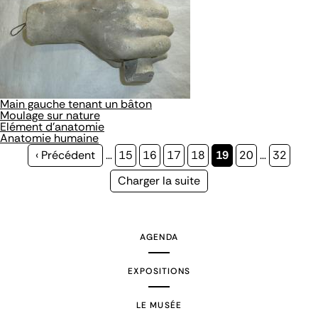
Main gauche tenant un bâton
Moulage sur nature
Elément d'anatomie
Anatomie humaine
Page
‹ Précédent
…
Page
15
Page
16
Page
17
Page
18
Page
19
Page
20
…
Page
32
précédente
courante
Page
Charger la suite
suivante
AGENDA
EXPOSITIONS
LE MUSÉE