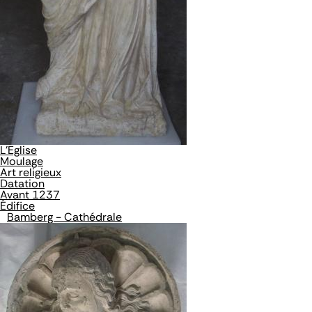
L'Eglise
Moulage
Art religieux
Datation
Avant 1237
Édifice
Bamberg - Cathédrale