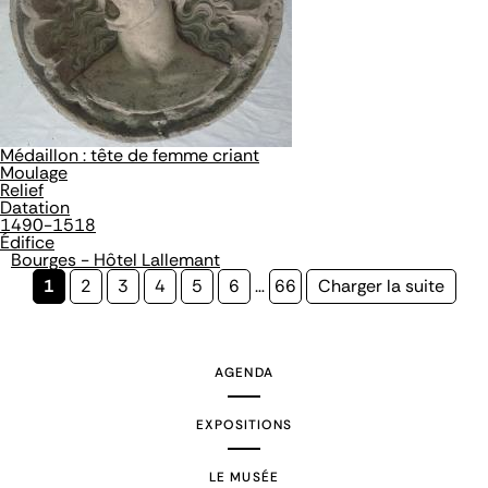
Médaillon : tête de femme criant
Moulage
Relief
Datation
1490-1518
Édifice
Bourges - Hôtel Lallemant
Page
1
Page
2
Page
3
Page
4
Page
5
Page
6
…
Page
66
Page
Charger la suite
courante
suivante
AGENDA
EXPOSITIONS
LE MUSÉE