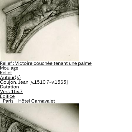
Relief : Victoire couchée tenant une palme
Moulage
Relief
Auteur(s)
Goujon, Jean [v.1510 ?-v.1565]
Datation
Vers 1547
Édifice
Paris - Hôtel Carnavalet