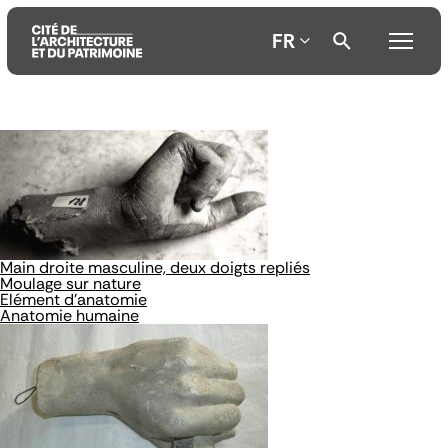
FR
Aller
Aller
Aller
au
au
à
contenu
menu
la
principal
principal
recherche
Main droite masculine, deux doigts repliés
Moulage sur nature
Elément d'anatomie
Anatomie humaine