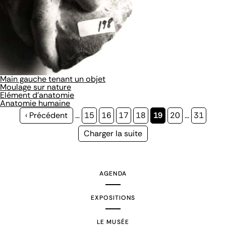
Main gauche tenant un objet
Moulage sur nature
Elément d'anatomie
Anatomie humaine
Page
‹ Précédent
…
Page
15
Page
16
Page
17
Page
18
Page
19
Page
20
…
Page
31
précédente
courante
Page
Charger la suite
suivante
AGENDA
EXPOSITIONS
LE MUSÉE