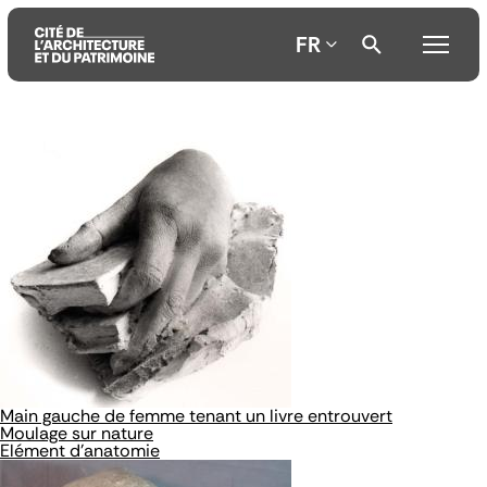
FR
Aller
Aller
Aller
au
au
à
contenu
menu
la
principal
principal
recherche
Main gauche de femme tenant un livre entrouvert
Moulage sur nature
Elément d'anatomie