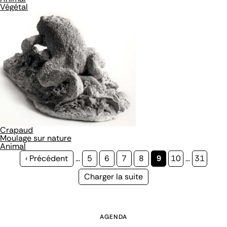
Végétal
Crapaud
Moulage sur nature
Animal
Page
‹ Précédent
…
Page
5
Page
6
Page
7
Page
8
Page
9
Page
10
…
Page
31
précédente
courante
Page
Charger la suite
suivante
AGENDA