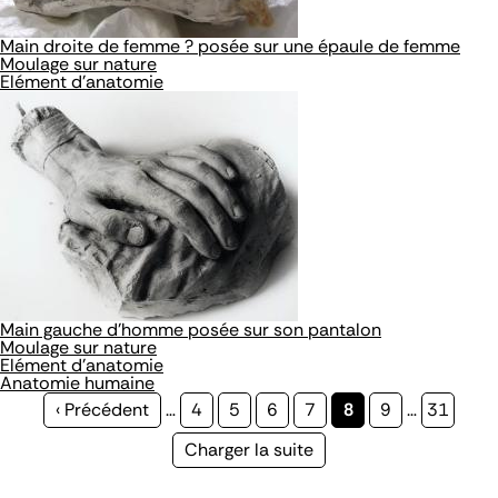
Main droite de femme ? posée sur une épaule de femme
Moulage sur nature
Elément d'anatomie
Main gauche d'homme posée sur son pantalon
Moulage sur nature
Elément d'anatomie
Anatomie humaine
Page
‹ Précédent
…
Page
4
Page
5
Page
6
Page
7
Page
8
Page
9
…
Page
31
précédente
courante
Page
Charger la suite
suivante