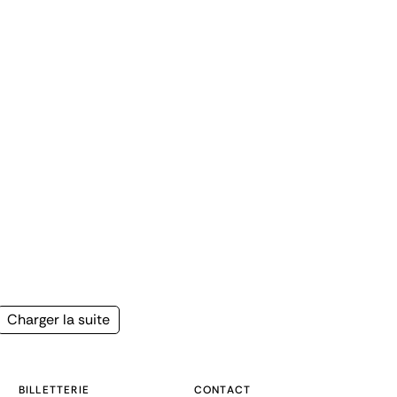
Page
Charger la suite
suivante
BILLETTERIE
CONTACT