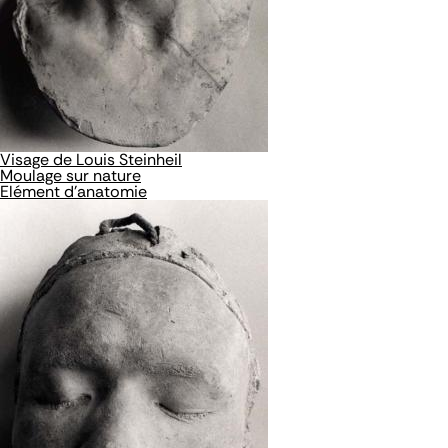
Visage de Louis Steinheil
Moulage sur nature
Elément d'anatomie