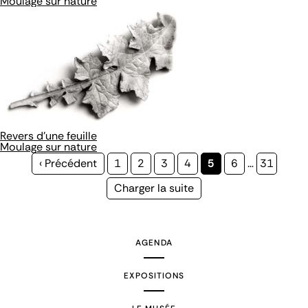
Moulage sur nature
Revers d'une feuille
Moulage sur nature
Page
‹ Précédent
Page
1
Page
2
Page
3
Page
4
Page
5
Page
6
…
Page
31
précédente
courante
Page
Charger la suite
suivante
AGENDA
EXPOSITIONS