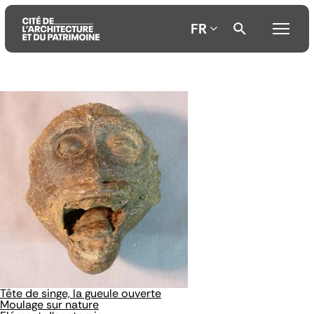
FR
Aller
Aller
Aller
au
au
à
contenu
menu
la
principal
principal
recherche
Tête de singe, la gueule ouverte
Moulage sur nature