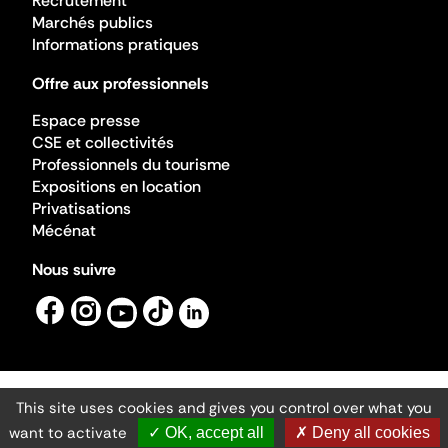
Recrutement
Marchés publics
Informations pratiques
Offre aux professionnels
Espace presse
CSE et collectivités
Professionnels du tourisme
Expositions en location
Privatisations
Mécénat
Nous suivre
This site uses cookies and gives you control over what you
Mentions légales
Gestion des cookies
want to activate
✓ OK, accept all
✗ Deny all cookies
Accessibilité numérique