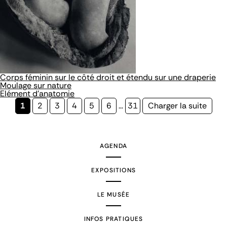
Corps féminin sur le côté droit et étendu sur une draperie
Moulage sur nature
Elément d'anatomie
Page
1
Page
2
Page
3
Page
4
Page
5
Page
6
…
Page
31
Page
Charger la suite
courante
suivante
AGENDA
EXPOSITIONS
LE MUSÉE
INFOS PRATIQUES