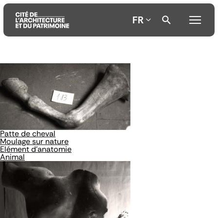
FR
Aller
Aller
Aller
au
au
à
contenu
menu
la
principal
principal
recherche
Patte de cheval
Moulage sur nature
Elément d'anatomie
Animal