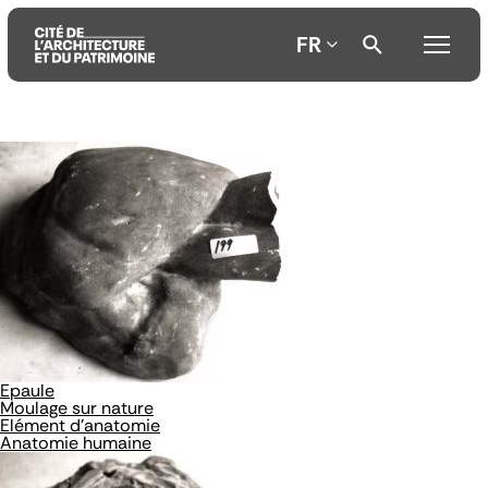
FR
Aller
Aller
Aller
au
au
à
contenu
menu
la
principal
principal
recherche
Epaule
Moulage sur nature
Elément d'anatomie
Anatomie humaine