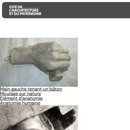
Aller
Aller
Aller
au
au
à
contenu
menu
la
principal
principal
recherche
Main gauche tenant un bâton
Moulage sur nature
Elément d'anatomie
Anatomie humaine