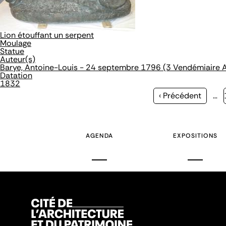
Lion étouffant un serpent
Moulage
Statue
Auteur(s)
Barye, Antoine-Louis - 24 septembre 1796 (3 Vendémiaire A
Datation
1832
Page
‹ Précédent
…
précédente
AGENDA
EXPOSITIONS