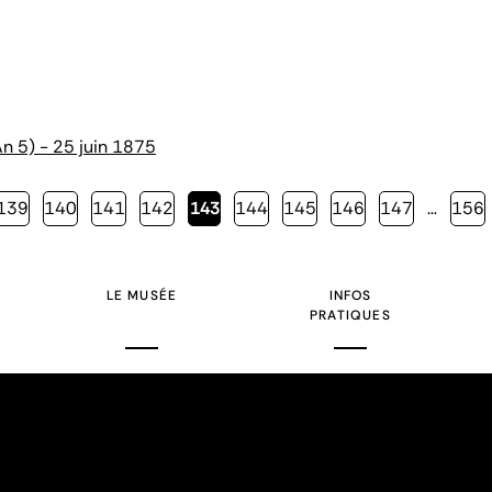
n 5) - 25 juin 1875
Page
139
Page
140
Page
141
Page
142
Page
143
Page
144
Page
145
Page
146
Page
147
…
Page
156
courante
LE MUSÉE
INFOS
PRATIQUES