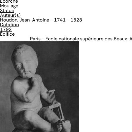
Ecorché
Moulage
Statue
Auteur(s)
Houdon, Jean-Antoine - 1741 - 1828
Datation
1792
Édifice
Paris - Ecole nationale supérieure des Beaux-A