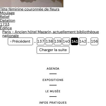
Tête féminine couronnée de fleurs
Moulage
Relief
Datation
1733
Édifice
Paris - Ancien hôtel Mazarin, actuellement bibliothèque
nationale
Page
‹ Précédent
…
Page
137
Page
138
Page
139
Page
140
Page
141
Page
142
…
Page
156
précédente
courante
Page
Charger la suite
suivante
AGENDA
EXPOSITIONS
LE MUSÉE
INFOS PRATIQUES