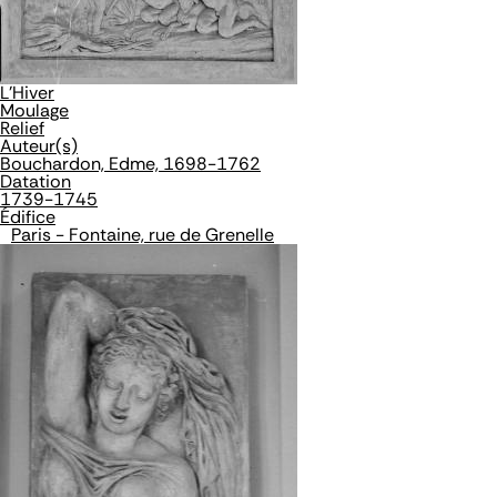
L'Hiver
Moulage
Relief
Auteur(s)
Bouchardon, Edme, 1698-1762
Datation
1739-1745
Édifice
Paris - Fontaine, rue de Grenelle