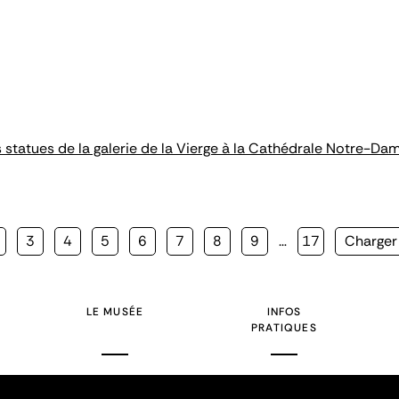
es statues de la galerie de la Vierge à la Cathédrale Notre-Da
age
Page
3
Page
4
Page
5
Page
6
Page
7
Page
8
Page
9
…
Page
17
Page
Charger 
te
suivant
LE MUSÉE
INFOS
PRATIQUES