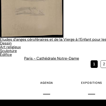
Etudes d'anges céroféraires et de la Vierge à l'Enfant pour l
Dessin
Art religieux
Sculpture
Édifice
Paris - Cathédrale Notre-Dame
Page
1
P
2
couran
AGENDA
EXPOSITIONS