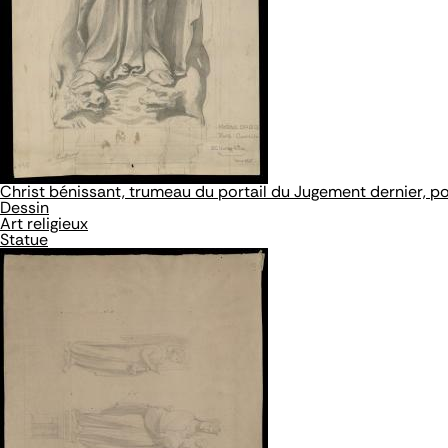
Christ bénissant, trumeau du portail du Jugement dernier, po
Dessin
Art religieux
Statue