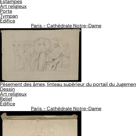
Estampes
Art religieux
Porte
Tympan
Édifice
Paris - Cathédrale Notre-Dame
Pèsement des âmes, linteau supérieur du portail du Jugement
Dessin
Art religieux
Relief
Édifice
Paris - Cathédrale Notre-Dame