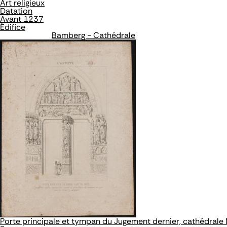
Art religieux
Datation
Avant 1237
Édifice
Bamberg - Cathédrale
Porte principale et tympan du Jugement dernier, cathédrale