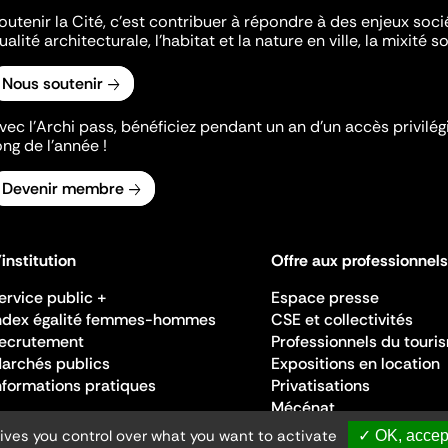
outenir la Cité, c'est contribuer à répondre à des enjeux soc
ualité architecturale, l'habitat et la nature en ville, la mixité so
Nous soutenir
vec l’Archi pass, bénéficiez pendant un an d’un accès privilégi
ong de l’année !
Devenir membre
'institution
Offre aux professionnels
ervice public +
Espace presse
ndex égalité femmes-hommes
CSE et collectivités
ecrutement
Professionnels du touri
archés publics
Expositions en location
nformations pratiques
Privatisations
Mécénat
gives you control over what you want to activate
✓ OK, accept