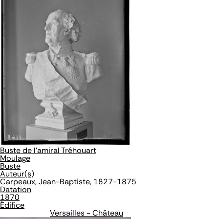
Buste de l'amiral Tréhouart
Moulage
Buste
Auteur(s)
Carpeaux, Jean-Baptiste, 1827-1875
Datation
1870
Édifice
Versailles - Château