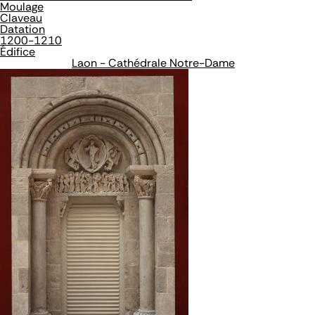
Moulage
Claveau
Datation
1200-1210
Édifice
Laon - Cathédrale Notre-Dame