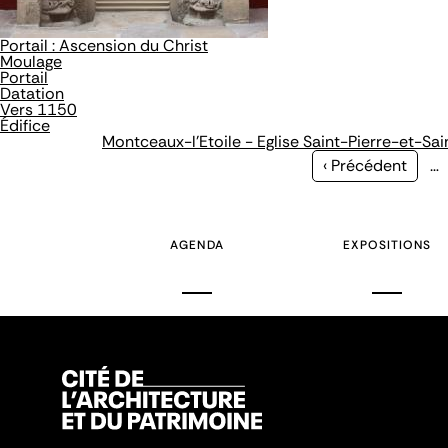
Portail : Ascension du Christ
Moulage
Portail
Datation
Vers 1150
Édifice
Montceaux-l'Etoile - Eglise Saint-Pierre-et-Sai
Page
‹ Précédent
…
précédente
AGENDA
EXPOSITIONS