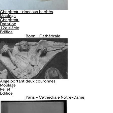
Chapiteau : rinceaux habités
Moulage
Chapiteau
Datation
12e siècle
Édifice
Bonn - Cathédrale
Ange portant deux couronnes
Moulage
Relief
Édifice
Paris - Cathédrale Notre-Dame