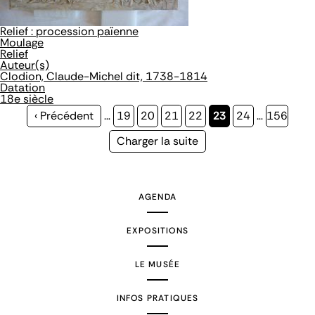
Relief : procession païenne
Moulage
Relief
Auteur(s)
Clodion, Claude-Michel dit, 1738-1814
Datation
18e siècle
Page
‹ Précédent
…
Page
19
Page
20
Page
21
Page
22
Page
23
Page
24
…
Page
156
précédente
courante
Page
Charger la suite
suivante
AGENDA
EXPOSITIONS
LE MUSÉE
INFOS PRATIQUES