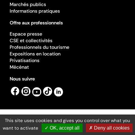
Marchés publics
Informations pratiques
Offre aux professionnels
Espace presse
CSE et collectivités
Professionnels du tourisme
Expositions en location
Privatisations
Mécénat
Nous suivre
This site uses cookies and gives you control over what you
Mentions légales
Gestion des cookies
want to activate
✓ OK, accept all
✗ Deny all cookies
Accessibilité numérique
Ministère de la Culture ©2026