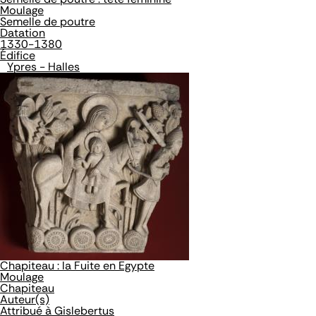
Moulage
Semelle de poutre
Datation
1330-1380
Édifice
Ypres - Halles
Chapiteau : la Fuite en Egypte
Moulage
Chapiteau
Auteur(s)
Attribué à Gislebertus