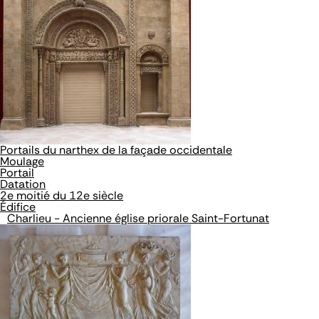
Portails du narthex de la façade occidentale
Moulage
Portail
Datation
2e moitié du 12e siècle
Édifice
Charlieu - Ancienne église priorale Saint-Fortunat