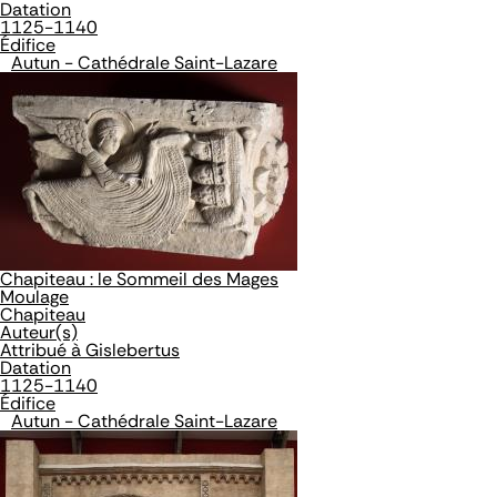
Datation
1125-1140
Édifice
Autun - Cathédrale Saint-Lazare
Chapiteau : le Sommeil des Mages
Moulage
Chapiteau
Auteur(s)
Attribué à Gislebertus
Datation
1125-1140
Édifice
Autun - Cathédrale Saint-Lazare