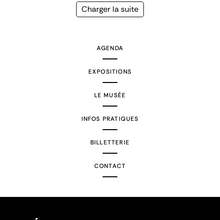
précédente
courante
Page
Charger la suite
suivante
AGENDA
EXPOSITIONS
LE MUSÉE
INFOS PRATIQUES
BILLETTERIE
CONTACT