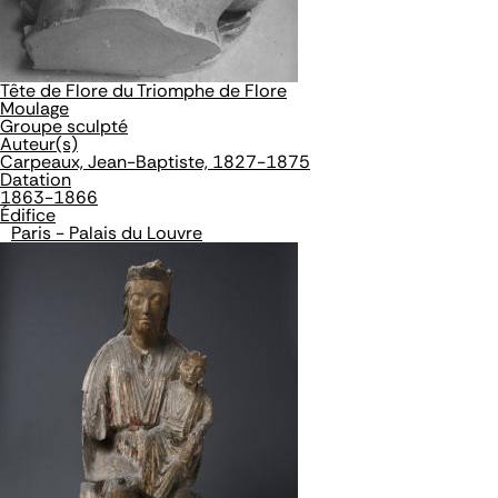
Tête de Flore du Triomphe de Flore
Moulage
Groupe sculpté
Auteur(s)
Carpeaux, Jean-Baptiste, 1827-1875
Datation
1863-1866
Édifice
Paris - Palais du Louvre