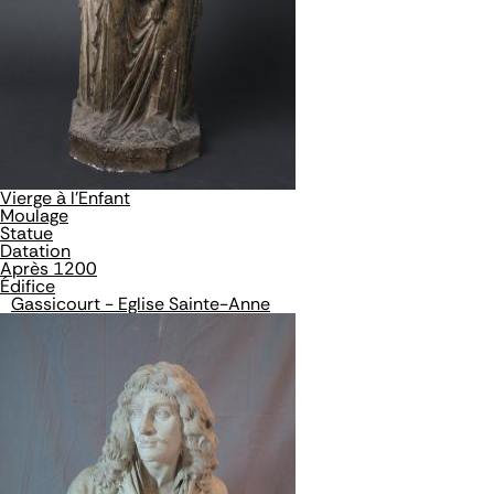
Vierge à l'Enfant
Moulage
Statue
Datation
Après 1200
Édifice
Gassicourt - Eglise Sainte-Anne