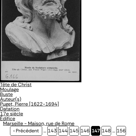
Tête de Christ
Moulage
Buste
Auteur(s)
Puget, Pierre [1622-1694]
Datation
17e siècle
Édifice
Marseille - Maison, rue de Rome
Page
‹ Précédent
…
Page
143
Page
144
Page
145
Page
146
Page
147
Page
148
…
Page
156