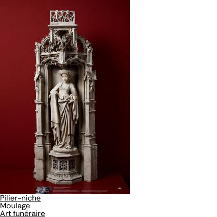
Pilier-niche
Moulage
Art funéraire