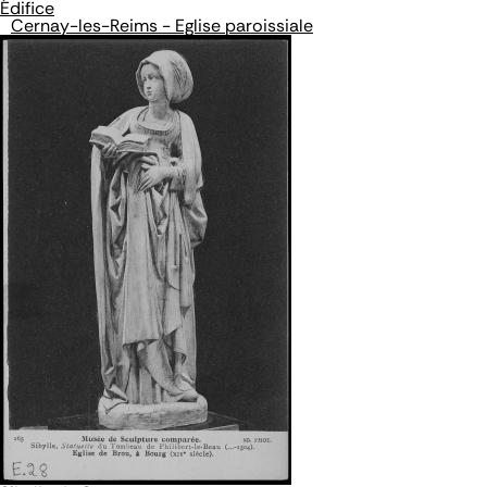
Édifice
Cernay-les-Reims - Eglise paroissiale