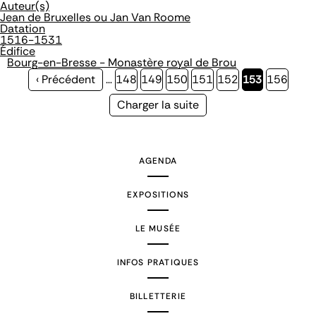
Auteur(s)
Jean de Bruxelles ou Jan Van Roome
Datation
1516-1531
Édifice
Bourg-en-Bresse - Monastère royal de Brou
Page
‹ Précédent
…
Page
148
Page
149
Page
150
Page
151
Page
152
Page
153
Page
156
précédente
courante
Page
Charger la suite
suivante
AGENDA
EXPOSITIONS
LE MUSÉE
INFOS PRATIQUES
BILLETTERIE