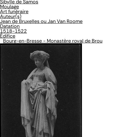
Sibylle de Samos
Moulage
Art funéraire
Auteur(s)
Jean de Bruxelles ou Jan Van Roome
Datation
1518-1522
Édifice
Bourg-en-Bresse - Monastère royal de Brou