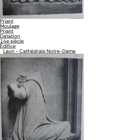
Priant
Moulage
Priant
Datation
14e siècle
Édifice
Laon - Cathédrale Notre-Dame