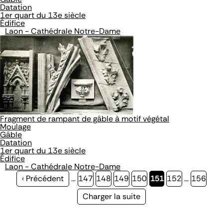
Datation
1er quart du 13e siècle
Édifice
Laon - Cathédrale Notre-Dame
Fragment de rampant de gâble à motif végétal
Moulage
Gâble
Datation
1er quart du 13e siècle
Édifice
Laon - Cathédrale Notre-Dame
Page
‹ Précédent
…
Page
147
Page
148
Page
149
Page
150
Page
151
Page
152
…
Page
156
précédente
courante
Page
Charger la suite
suivante