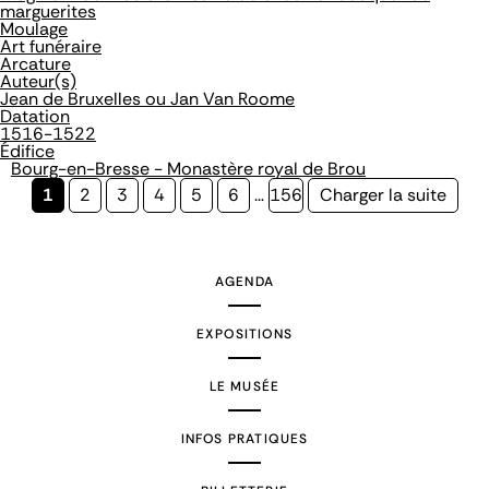
marguerites
Moulage
Art funéraire
Arcature
Auteur(s)
Jean de Bruxelles ou Jan Van Roome
Datation
1516-1522
Édifice
Bourg-en-Bresse - Monastère royal de Brou
Page
1
Page
2
Page
3
Page
4
Page
5
Page
6
…
Page
156
Page
Charger la suite
courante
suivante
AGENDA
EXPOSITIONS
LE MUSÉE
INFOS PRATIQUES