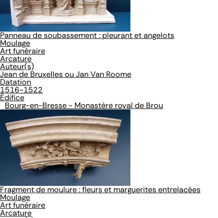
Panneau de soubassement : pleurant et angelots
Moulage
Art funéraire
Arcature
Auteur(s)
Jean de Bruxelles ou Jan Van Roome
Datation
1516-1522
Édifice
Bourg-en-Bresse - Monastère royal de Brou
Fragment de moulure : fleurs et marguerites entrelacées
Moulage
Art funéraire
Arcature