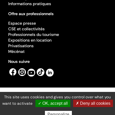
Informations pratiques
Offre aux professionnels
Espace presse
CSE et collectivités
Professionnels du tourisme
Expositions en location
Privatisations
Mécénat
Nous suivre
This site uses cookies and gives you control over what you
Mentions légales
Gestion des cookies
want to activate
✓ OK, accept all
✗ Deny all cookies
Accessibilité numérique
Ministère de la Culture ©2026
- Cité de l'architecture et du patrimoine
Personalize