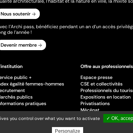
ualité architecturale, l'habitat et la nature en ville, la mixité so
Nous soutenir
vec l’Archi pass, bénéficiez pendant un an d’un accès privilégi
ong de l’année !
Devenir membre
'institution
Offre aux professionnels
ervice public +
Espace presse
ndex égalité femmes-hommes
CSE et collectivités
ecrutement
Professionnels du touri
archés publics
Expositions en location
nformations pratiques
Privatisations
Mécénat
gives you control over what you want to activate
✓ OK, accept
Personalize