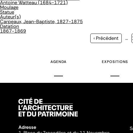
Antoine Watteau (1684-1721)
Moulage
Statue
Auteur(s)
Carpeaux, Jean-Baptiste, 1827-1875
Datation
1867-1869
Page
‹ Précédent
…
précédente
AGENDA
EXPOSITIONS
Adresse
S
1, Place du Trocadéro et du 11 Novembre