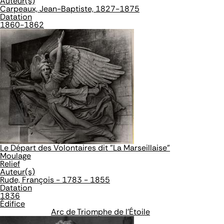
Auteur(s)
Carpeaux, Jean-Baptiste, 1827-1875
Datation
1860-1862
Le Départ des Volontaires dit "La Marseillaise"
Moulage
Relief
Auteur(s)
Rude, François - 1783 - 1855
Datation
1836
Édifice
Arc de Triomphe de l'Étoile