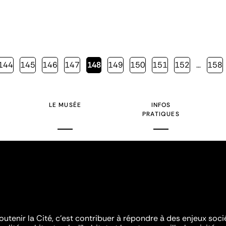
Page
144
Page
145
Page
146
Page
147
Page
148
Page
149
Page
150
Page
151
Page
152
…
Page
158
courante
LE MUSÉE
INFOS
PRATIQUES
outenir la Cité, c'est contribuer à répondre à des enjeux soc