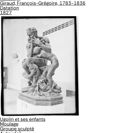
Giraud, François-Grégoire, 1783-1836
Datation
1827
Ugolin et ses enfants
Moulage
Groupe sculpté