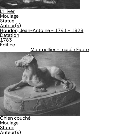
L'Hiver
Moulage
Statue
Auteur(s)
Houdon, Jean-Antoine - 1741 - 1828
Datation
1783
Édifice
Montpellier - musée Fabre
Chien couché
Moulage
Statue
Auteur(s)