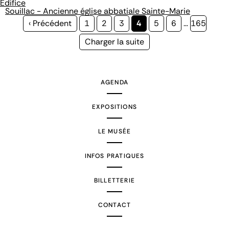
Édifice
Souillac - Ancienne église abbatiale Sainte-Marie
Page
‹ Précédent
Page
1
Page
2
Page
3
Page
4
Page
5
Page
6
…
Page
165
précédente
courante
Page
Charger la suite
suivante
AGENDA
EXPOSITIONS
LE MUSÉE
INFOS PRATIQUES
BILLETTERIE
CONTACT