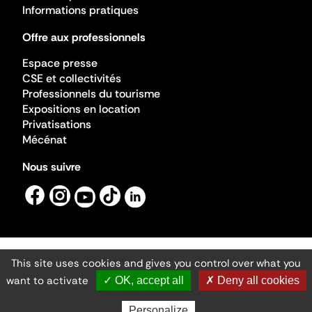
Informations pratiques
Offre aux professionnels
Espace presse
CSE et collectivités
Professionnels du tourisme
Expositions en location
Privatisations
Mécénat
Nous suivre
This site uses cookies and gives you control over what you
Mentions légales
Gestion des cookies
want to activate
✓ OK, accept all
✗ Deny all cookies
Accessibilité numérique
Ministère de la Culture ©2026
- Cité de l'architecture et du patrimoine
Personalize