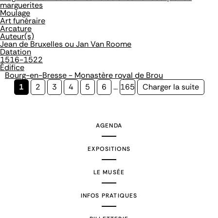
marguerites
Moulage
Art funéraire
Arcature
Auteur(s)
Jean de Bruxelles ou Jan Van Roome
Datation
1516-1522
Édifice
Bourg-en-Bresse - Monastère royal de Brou
Page
1
Page
2
Page
3
Page
4
Page
5
Page
6
…
Page
165
Page
Charger la suite
courante
suivante
AGENDA
EXPOSITIONS
LE MUSÉE
INFOS PRATIQUES