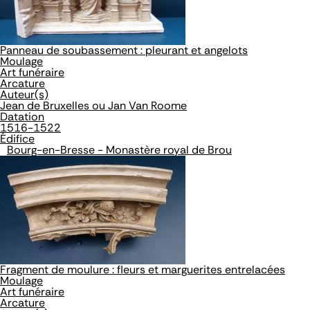
Panneau de soubassement : pleurant et angelots
Moulage
Art funéraire
Arcature
Auteur(s)
Jean de Bruxelles ou Jan Van Roome
Datation
1516-1522
Édifice
Bourg-en-Bresse - Monastère royal de Brou
Fragment de moulure : fleurs et marguerites entrelacées
Moulage
Art funéraire
Arcature