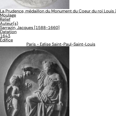
La Prudence, médaillon du Monument du Coeur du roi Louis X
Moulage
Relief
Auteur(s)
Sarrazin, Jacques [1588-1660]
Datation
1643
Édifice
Paris - Eglise Saint-Paul-Saint-Louis