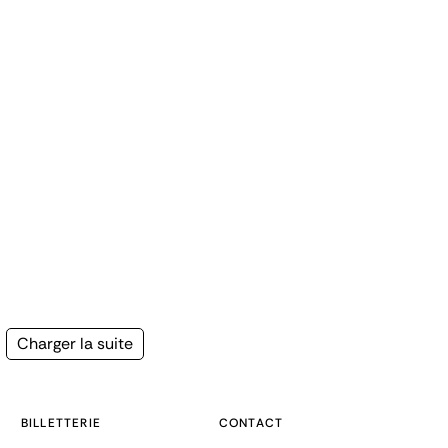
Page
Charger la suite
suivante
BILLETTERIE
CONTACT