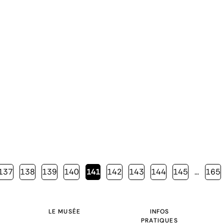
Page
137
Page
138
Page
139
Page
140
Page
141
Page
142
Page
143
Page
144
Page
145
…
Page
165
courante
LE MUSÉE
INFOS
PRATIQUES