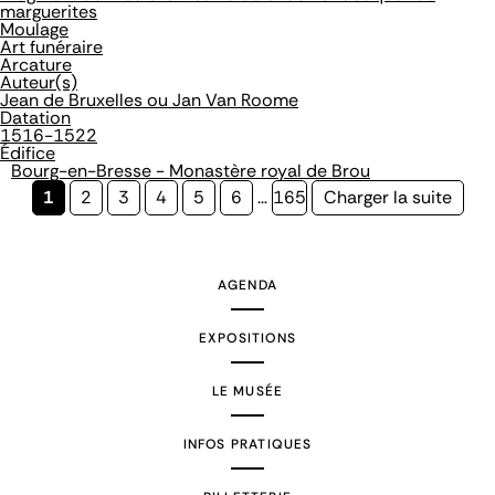
marguerites
Moulage
Art funéraire
Arcature
Auteur(s)
Jean de Bruxelles ou Jan Van Roome
Datation
1516-1522
Édifice
Bourg-en-Bresse - Monastère royal de Brou
Page
1
Page
2
Page
3
Page
4
Page
5
Page
6
…
Page
165
Page
Charger la suite
courante
suivante
AGENDA
EXPOSITIONS
LE MUSÉE
INFOS PRATIQUES