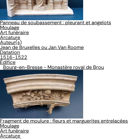
Panneau de soubassement : pleurant et angelots
Moulage
Art funéraire
Arcature
Auteur(s)
Jean de Bruxelles ou Jan Van Roome
Datation
1516-1522
Édifice
Bourg-en-Bresse - Monastère royal de Brou
Fragment de moulure : fleurs et marguerites entrelacées
Moulage
Art funéraire
Arcature