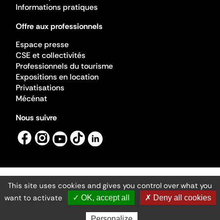
Informations pratiques
Offre aux professionnels
Espace presse
CSE et collectivités
Professionnels du tourisme
Expositions en location
Privatisations
Mécénat
Nous suivre
This site uses cookies and gives you control over what you
Mentions légales
Gestion des cookies
want to activate
✓ OK, accept all
✗ Deny all cookies
Accessibilité numérique
Ministère de la Culture ©2026
- Cité de l'architecture et du patrimoine
Personalize