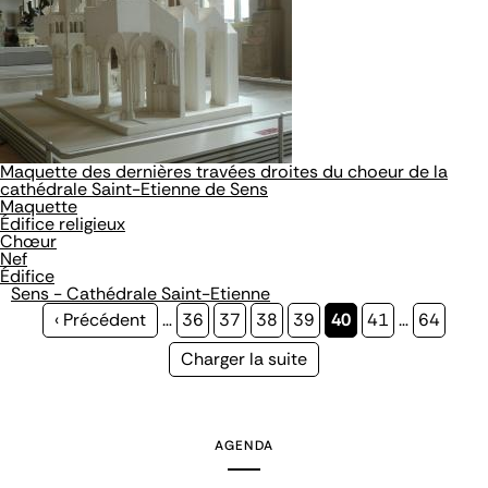
Maquette des dernières travées droites du choeur de la
cathédrale Saint-Etienne de Sens
Maquette
Édifice religieux
Chœur
Nef
Édifice
Sens - Cathédrale Saint-Etienne
Page
‹ Précédent
…
Page
36
Page
37
Page
38
Page
39
Page
40
Page
41
…
Page
64
précédente
courante
Page
Charger la suite
suivante
AGENDA