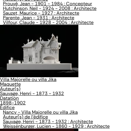
Prouvé, Jean - 1901 - 1984 : Concepteur
Hutchinson, Neil - 1924 - 2008 : Architecte
Sauzet, Maurice - 1927 : Architecte
Parente, Jean - 1931 : Architecte
Vilfour, Claude - 1928 - 2004 : Architecte
Villa Majorelle ou villa Jika
Maquette
Auteur(s)
Sauvage, Henri - 1873 - 1932
Datation
1898-1902
Édifice
Nancy - Villa Majorelle ou villa Jika
Auteur(s) de l'édifice
Sauvage, Henri - 1873 - 1932 : Architecte
Weissenburger, Lucien - 1860 - 1929 : Architecte