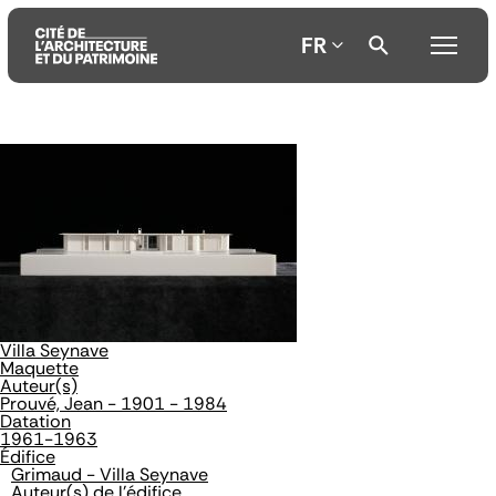
FR
Aller
Aller
Aller
au
au
à
contenu
menu
la
principal
principal
recherche
Villa Seynave
Maquette
Auteur(s)
Prouvé, Jean - 1901 - 1984
Datation
1961-1963
Édifice
Grimaud - Villa Seynave
Auteur(s) de l'édifice