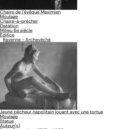
Chaire de l'évêque Maximien
Moulage
Chaire-à-prêcher
Datation
Milieu 6e siècle
Édifice
Ravenne - Archevêché
Jeune pêcheur napolitain jouant avec une tortue
Moulage
Statue
Auteur(s)