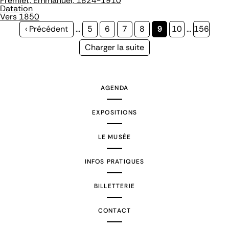
Frémiet, Emmanuel, 1824-1910
Datation
Vers 1850
Page
‹ Précédent
…
Page
5
Page
6
Page
7
Page
8
Page
9
Page
10
…
Page
156
précédente
courante
Page
Charger la suite
suivante
AGENDA
EXPOSITIONS
LE MUSÉE
INFOS PRATIQUES
BILLETTERIE
CONTACT