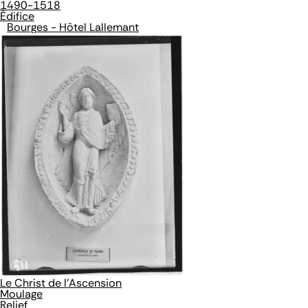
1490-1518
Édifice
Bourges - Hôtel Lallemant
Le Christ de l'Ascension
Moulage
Relief