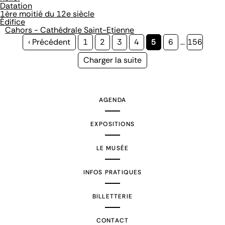
Datation
1ère moitié du 12e siècle
Édifice
Cahors - Cathédrale Saint-Etienne
Page
‹ Précédent
Page
1
Page
2
Page
3
Page
4
Page
5
Page
6
…
Page
156
précédente
courante
Page
Charger la suite
suivante
AGENDA
EXPOSITIONS
LE MUSÉE
INFOS PRATIQUES
BILLETTERIE
CONTACT