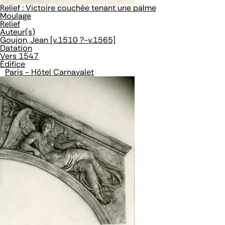
Relief : Victoire couchée tenant une palme
Moulage
Relief
Auteur(s)
Goujon, Jean [v.1510 ?-v.1565]
Datation
Vers 1547
Édifice
Paris - Hôtel Carnavalet