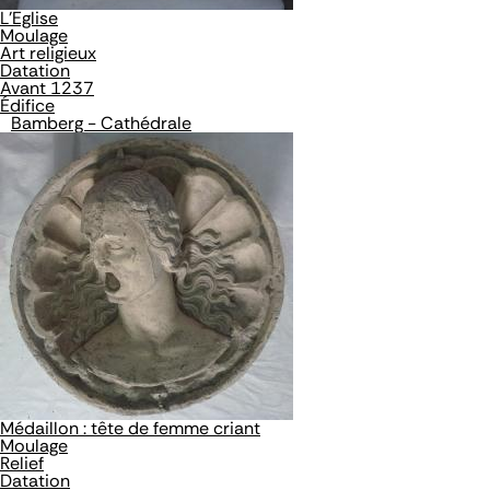
L'Eglise
Moulage
Art religieux
Datation
Avant 1237
Édifice
Bamberg - Cathédrale
Médaillon : tête de femme criant
Moulage
Relief
Datation