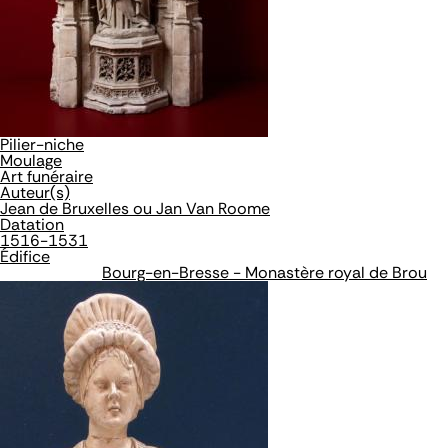
Pilier-niche
Moulage
Art funéraire
Auteur(s)
Jean de Bruxelles ou Jan Van Roome
Datation
1516-1531
Édifice
Bourg-en-Bresse - Monastère royal de Brou