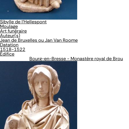
Sibylle de l'Hellespont
Moulage
Art funéraire
Auteur(s)
Jean de Bruxelles ou Jan Van Roome
Datation
1518-1522
Édifice
Bourg-en-Bresse - Monastère royal de Brou