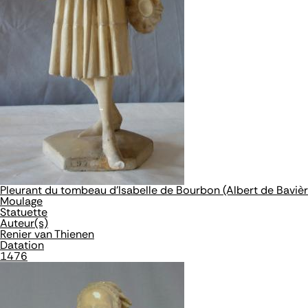
Pleurant du tombeau d'Isabelle de Bourbon (Albert de Bavièr
Moulage
Statuette
Auteur(s)
Renier van Thienen
Datation
1476