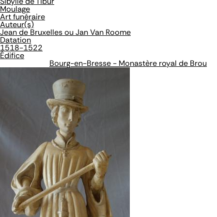
Sibylle de Tibur
Moulage
Art funéraire
Auteur(s)
Jean de Bruxelles ou Jan Van Roome
Datation
1518-1522
Édifice
Bourg-en-Bresse - Monastère royal de Brou