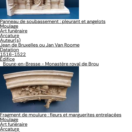
Panneau de soubassement : pleurant et angelots
Moulage
Art funéraire
Arcature
Auteur(s)
Jean de Bruxelles ou Jan Van Roome
Datation
1516-1522
Édifice
Bourg-en-Bresse - Monastère royal de Brou
Fragment de moulure : fleurs et marguerites entrelacées
Moulage
Art funéraire
Arcature