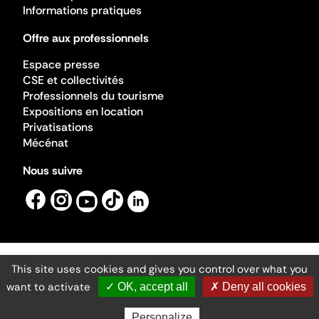
Informations pratiques
Offre aux professionnels
Espace presse
CSE et collectivités
Professionnels du tourisme
Expositions en location
Privatisations
Mécénat
Nous suivre
This site uses cookies and gives you control over what you
Mentions légales
Gestion des cookies
want to activate
✓ OK, accept all
✗ Deny all cookies
Accessibilité numérique
Ministère de la Culture ©2026
- Cité de l'architecture et du patrimoine
Personalize