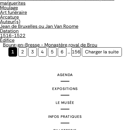
marguerites
Moulage
Art funéraire
Arcature
Auteur(s)
Jean de Bruxelles ou Jan Van Roome
Datation
1516-1522
Édifice
Bourg-en-Bresse - Monastère royal de Brou
Page
1
Page
2
Page
3
Page
4
Page
5
Page
6
…
Page
156
Page
Charger la suite
courante
suivante
AGENDA
EXPOSITIONS
LE MUSÉE
INFOS PRATIQUES