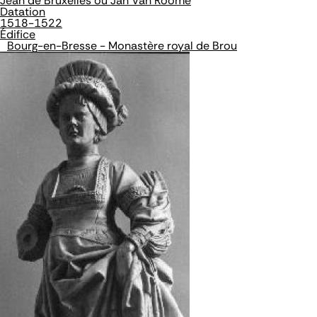
Jean de Bruxelles ou Jan Van Roome
Datation
1518-1522
Édifice
Bourg-en-Bresse - Monastère royal de Brou