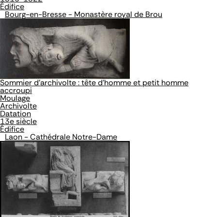
Édifice
Bourg-en-Bresse - Monastère royal de Brou
Sommier d'archivolte : tête d'homme et petit homme
accroupi
Moulage
Archivolte
Datation
13e siècle
Édifice
Laon - Cathédrale Notre-Dame