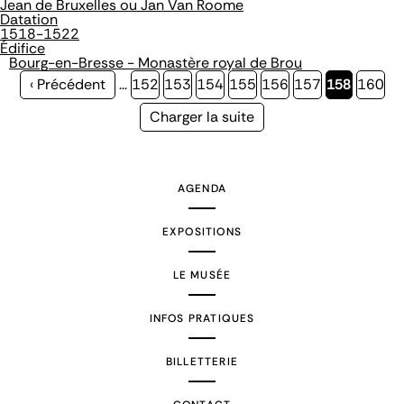
Jean de Bruxelles ou Jan Van Roome
Datation
1518-1522
Édifice
Bourg-en-Bresse - Monastère royal de Brou
Page
‹ Précédent
…
Page
152
Page
153
Page
154
Page
155
Page
156
Page
157
Page
158
Page
160
précédente
courante
Page
Charger la suite
suivante
AGENDA
EXPOSITIONS
LE MUSÉE
INFOS PRATIQUES
BILLETTERIE