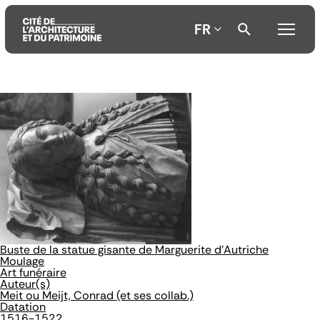
FR
Aller
Aller
Aller
au
au
à
contenu
menu
la
principal
principal
recherche
Buste de la statue gisante de Marguerite d'Autriche
Moulage
Art funéraire
Auteur(s)
Meit ou Meijt, Conrad (et ses collab.)
Datation
1516-1522