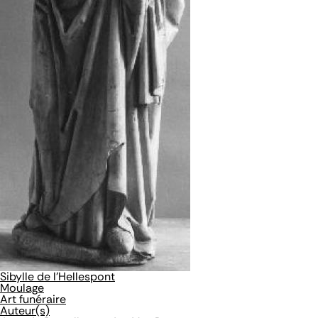
Sibylle de l'Hellespont
Moulage
Art funéraire
Auteur(s)