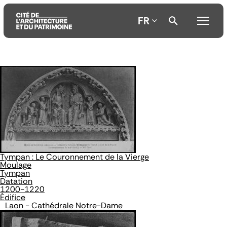
FR
Aller
Aller
Aller
au
au
à
contenu
menu
la
principal
principal
recherche
Tympan : Le Couronnement de la Vierge
Moulage
Tympan
Datation
1200-1220
Édifice
Laon - Cathédrale Notre-Dame