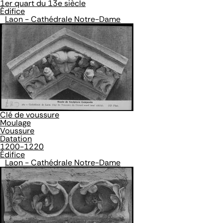
1er quart du 13e siècle
Édifice
Laon - Cathédrale Notre-Dame
Clé de voussure
Moulage
Voussure
Datation
1200-1220
Édifice
Laon - Cathédrale Notre-Dame