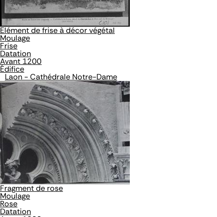
Elément de frise à décor végétal
Moulage
Frise
Datation
Avant 1200
Édifice
Laon - Cathédrale Notre-Dame
Fragment de rose
Moulage
Rose
Datation