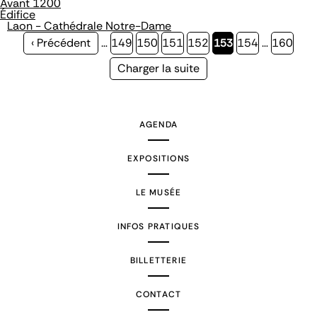
Avant 1200
Édifice
Laon - Cathédrale Notre-Dame
Page
‹ Précédent
…
Page
149
Page
150
Page
151
Page
152
Page
153
Page
154
…
Page
160
précédente
courante
Page
Charger la suite
suivante
AGENDA
EXPOSITIONS
LE MUSÉE
INFOS PRATIQUES
BILLETTERIE
CONTACT