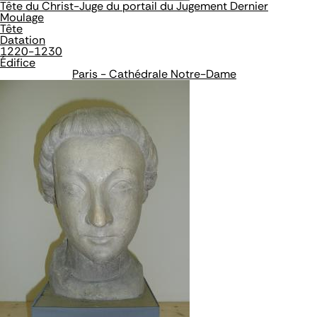
Tête du Christ-Juge du portail du Jugement Dernier
Moulage
Tête
Datation
1220-1230
Édifice
Paris - Cathédrale Notre-Dame