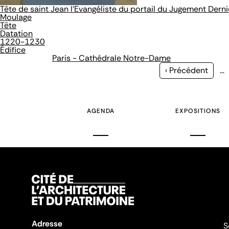
Tête de saint Jean l'Evangéliste du portail du Jugement Derni
Moulage
Tête
Datation
1220-1230
Édifice
Paris - Cathédrale Notre-Dame
Page
‹ Précédent
…
précédente
AGENDA
EXPOSITIONS
Adresse
S