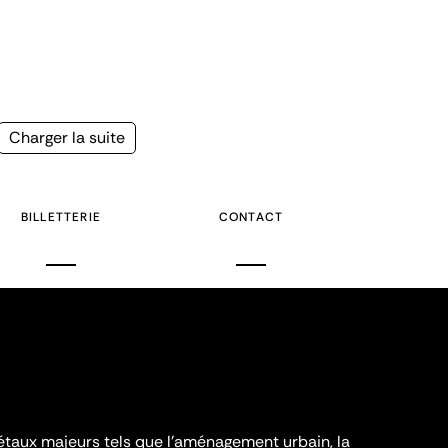
Page
Charger la suite
suivante
BILLETTERIE
CONTACT
iétaux majeurs tels que l'aménagement urbain, la