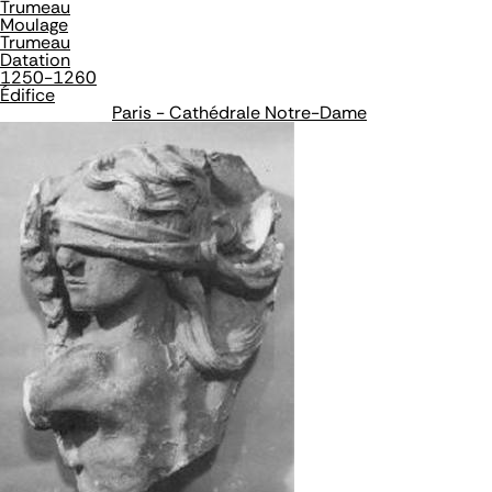
Trumeau
Moulage
Trumeau
Datation
1250-1260
Édifice
Paris - Cathédrale Notre-Dame