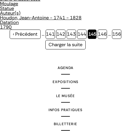
Moulage
Statue
Auteur(s)
Houdon, Jean-Antoine - 1741 - 1828
Datation
1790
Page
‹ Précédent
…
Page
141
Page
142
Page
143
Page
144
Page
145
Page
146
…
Page
156
précédente
courante
Page
Charger la suite
suivante
AGENDA
EXPOSITIONS
LE MUSÉE
INFOS PRATIQUES
BILLETTERIE