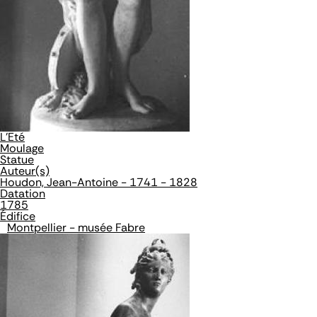
L'Eté
Moulage
Statue
Auteur(s)
Houdon, Jean-Antoine - 1741 - 1828
Datation
1785
Édifice
Montpellier - musée Fabre