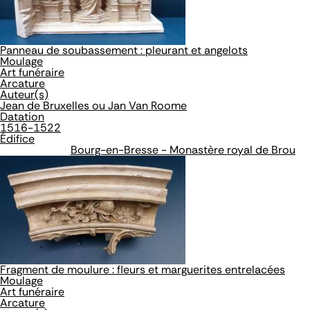
Panneau de soubassement : pleurant et angelots
Moulage
Art funéraire
Arcature
Auteur(s)
Jean de Bruxelles ou Jan Van Roome
Datation
1516-1522
Édifice
Bourg-en-Bresse - Monastère royal de Brou
Fragment de moulure : fleurs et marguerites entrelacées
Moulage
Art funéraire
Arcature