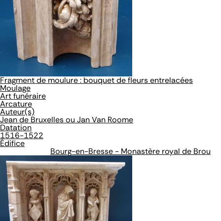
Fragment de moulure : bouquet de fleurs entrelacées
Moulage
Art funéraire
Arcature
Auteur(s)
Jean de Bruxelles ou Jan Van Roome
Datation
1516-1522
Édifice
Bourg-en-Bresse - Monastère royal de Brou