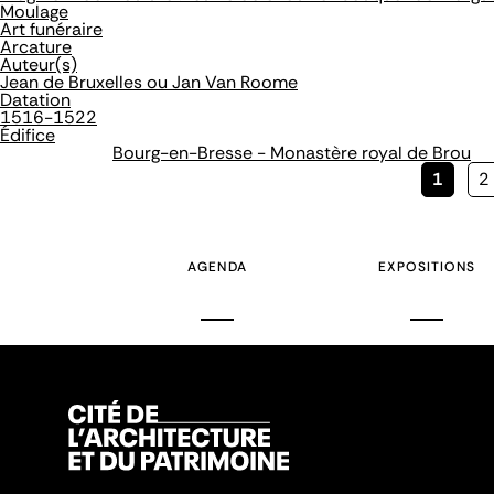
Moulage
Art funéraire
Arcature
Auteur(s)
Jean de Bruxelles ou Jan Van Roome
Datation
1516-1522
Édifice
Bourg-en-Bresse - Monastère royal de Brou
Page
1
P
2
couran
AGENDA
EXPOSITIONS