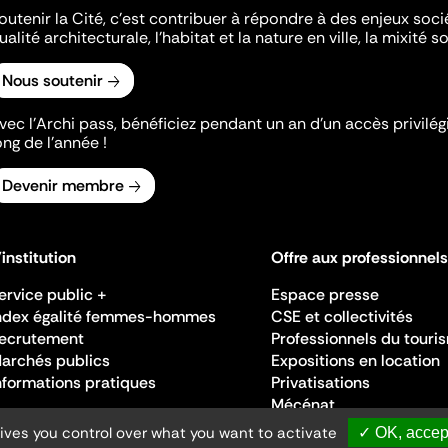
outenir la Cité, c'est contribuer à répondre à des enjeux soc
ualité architecturale, l'habitat et la nature en ville, la mixité so
Nous soutenir
vec l’Archi pass, bénéficiez pendant un an d’un accès privilégi
ong de l’année !
Devenir membre
'institution
Offre aux professionnels
ervice public +
Espace presse
ndex égalité femmes-hommes
CSE et collectivités
ecrutement
Professionnels du touri
archés publics
Expositions en location
nformations pratiques
Privatisations
Mécénat
gives you control over what you want to activate
✓ OK, accept