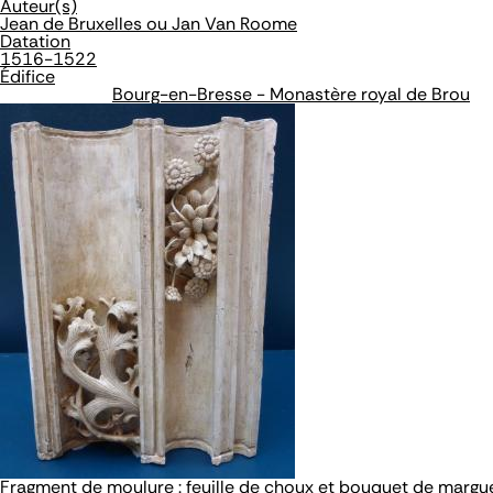
Auteur(s)
Jean de Bruxelles ou Jan Van Roome
Datation
1516-1522
Édifice
Bourg-en-Bresse - Monastère royal de Brou
Fragment de moulure : feuille de choux et bouquet de margu