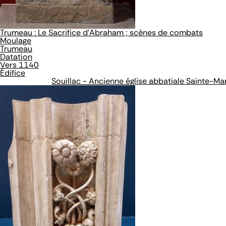
Trumeau : Le Sacrifice d'Abraham ; scènes de combats
Moulage
Trumeau
Datation
Vers 1140
Édifice
Souillac - Ancienne église abbatiale Sainte-Ma