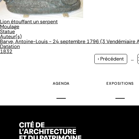
Lion étouffant un serpent
Moulage
Statue
Auteur(s)
Barye, Antoine-Louis - 24 septembre 1796 (3 Vendémiaire A
Datation
1832
Page
‹ Précédent
…
précédente
AGENDA
EXPOSITIONS