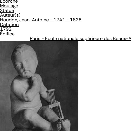
Ecorché
Moulage
Statue
Auteur(s)
Houdon, Jean-Antoine - 1741 - 1828
Datation
1792
Édifice
Paris - Ecole nationale supérieure des Beaux-A