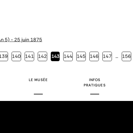
n 5) - 25 juin 1875
Page
139
Page
140
Page
141
Page
142
Page
143
Page
144
Page
145
Page
146
Page
147
…
Page
156
courante
LE MUSÉE
INFOS
PRATIQUES