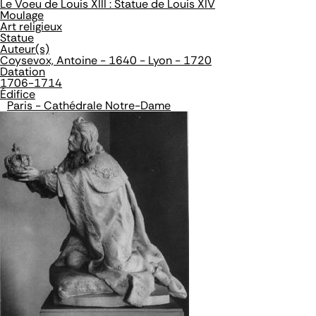
Le Voeu de Louis XIII : Statue de Louis XIV
Moulage
Art religieux
Statue
Auteur(s)
Coysevox, Antoine - 1640 - Lyon - 1720
Datation
1706-1714
Édifice
Paris - Cathédrale Notre-Dame