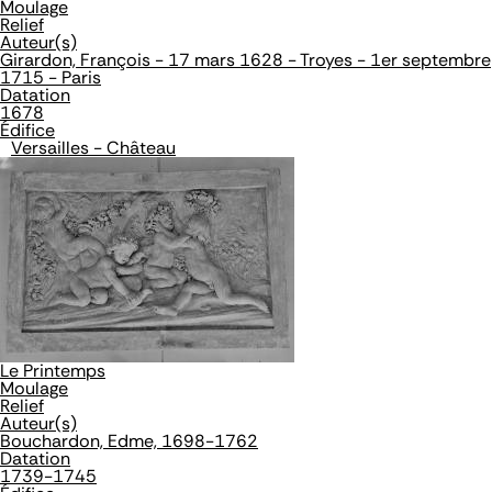
Moulage
Relief
Auteur(s)
Girardon, François - 17 mars 1628 - Troyes - 1er septembre
1715 - Paris
Datation
1678
Édifice
Versailles - Château
Le Printemps
Moulage
Relief
Auteur(s)
Bouchardon, Edme, 1698-1762
Datation
1739-1745