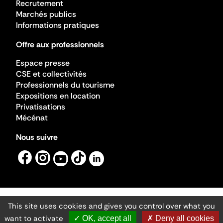
Recrutement
Marchés publics
Informations pratiques
Offre aux professionnels
Espace presse
CSE et collectivités
Professionnels du tourisme
Expositions en location
Privatisations
Mécénat
Nous suivre
This site uses cookies and gives you control over what you
Mentions légales
Gestion des cookies
want to activate
✓ OK, accept all
✗ Deny all cookies
Accessibilité numérique