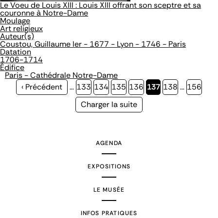
Le Voeu de Louis XIII : Louis XIII offrant son sceptre et sa
couronne à Notre-Dame
Moulage
Art religieux
Auteur(s)
Coustou, Guillaume Ier - 1677 - Lyon - 1746 - Paris
Datation
1706-1714
Édifice
Paris - Cathédrale Notre-Dame
Page
‹ Précédent
…
Page
133
Page
134
Page
135
Page
136
Page
137
Page
138
…
Page
156
précédente
courante
Page
Charger la suite
suivante
AGENDA
EXPOSITIONS
LE MUSÉE
INFOS PRATIQUES