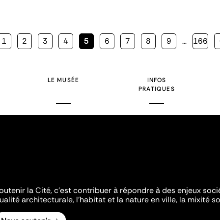
Page
1
Page
2
Page
3
Page
4
Page
5
Page
6
Page
7
Page
8
Page
9
…
Page
166
courante
LE MUSÉE
INFOS
PRATIQUES
outenir la Cité, c'est contribuer à répondre à des enjeux soc
ualité architecturale, l'habitat et la nature en ville, la mixité so