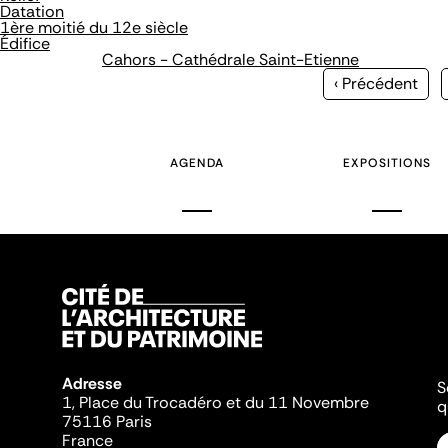
Datation
1ère moitié du 12e siècle
Édifice
Cahors - Cathédrale Saint-Etienne
Page
‹ Précédent
précédente
AGENDA
EXPOSITIONS
Adresse
S
1, Place du Trocadéro et du 11 Novembre
q
75116 Paris
France