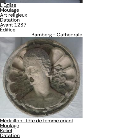
L'Eglise
Moulage
Art religieux
Datation
Avant 1237
Édifice
Bamberg - Cathédrale
Médaillon : tête de femme criant
Moulage
Relief
Datation