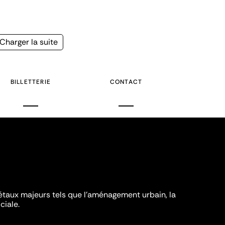
Page
Charger la suite
suivante
BILLETTERIE
CONTACT
iétaux majeurs tels que l'aménagement urbain, la
ciale.