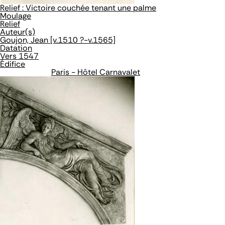
Relief : Victoire couchée tenant une palme
Moulage
Relief
Auteur(s)
Goujon, Jean [v.1510 ?-v.1565]
Datation
Vers 1547
Édifice
Paris - Hôtel Carnavalet