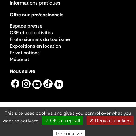
Informations pratiques
Offre aux professionnels
Espace presse
CSE et collectivités
Professionnels du tourisme
Expositions en location
Privatisations
Mécénat
Nous suivre
This site uses cookies and gives you control over what you
Mentions légales
Gestion des cookies
want to activate
✓ OK, accept all
✗ Deny all cookies
Accessibilité numérique
Ministère de la Culture ©2026
- Cité de l'architecture et du patrimoine
Personalize