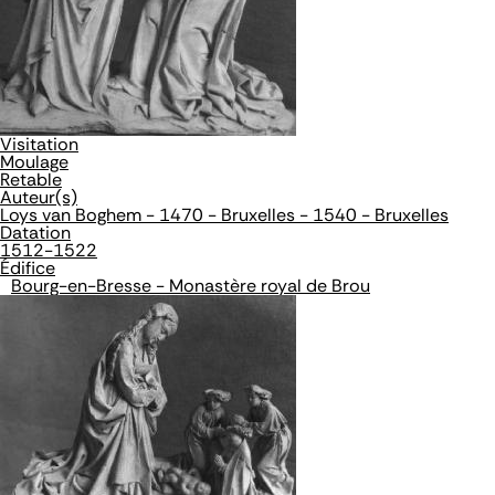
Visitation
Moulage
Retable
Auteur(s)
Loys van Boghem - 1470 - Bruxelles - 1540 - Bruxelles
Datation
1512-1522
Édifice
Bourg-en-Bresse - Monastère royal de Brou