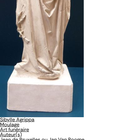
Sibylle Agrippa
Moulage
Art funéraire
Auteur(s)
Jean de Bruxelles ou Jan Van Roome