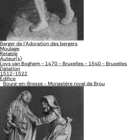
Berger de l'Adoration des bergers
Moulage
Retable
Auteur(s)
Loys van Boghem - 1470 - Bruxelles - 1540 - Bruxelles
Datation
1512-1522
Édifice
Bourg-en-Bresse - Monastère royal de Brou