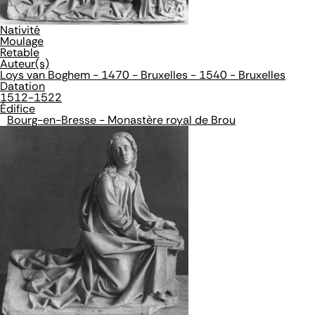
Nativité
Moulage
Retable
Auteur(s)
Loys van Boghem - 1470 - Bruxelles - 1540 - Bruxelles
Datation
1512-1522
Édifice
Bourg-en-Bresse - Monastère royal de Brou