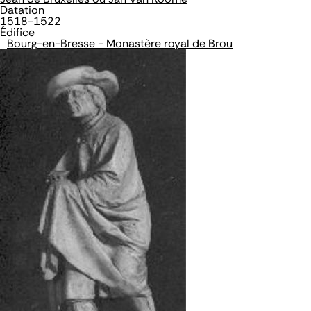
Datation
1518-1522
Édifice
Bourg-en-Bresse - Monastère royal de Brou