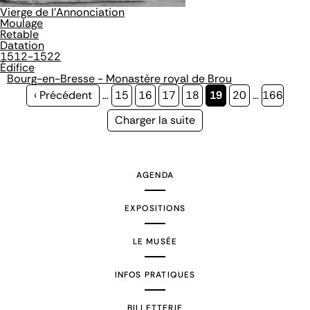
Vierge de l'Annonciation
Moulage
Retable
Datation
1512-1522
Édifice
Bourg-en-Bresse - Monastère royal de Brou
Page
‹ Précédent
…
Page
15
Page
16
Page
17
Page
18
Page
19
Page
20
…
Page
166
précédente
courante
Page
Charger la suite
suivante
AGENDA
EXPOSITIONS
LE MUSÉE
INFOS PRATIQUES
BILLETTERIE