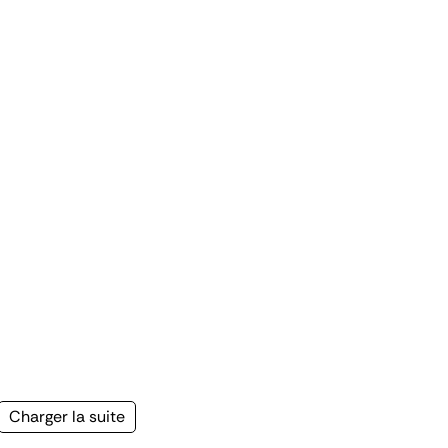
Page
Charger la suite
suivante