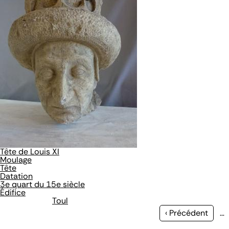
Tête de Louis XI
Moulage
Tête
Datation
3e quart du 15e siècle
Édifice
Toul
Page
‹ Précédent
…
précédente