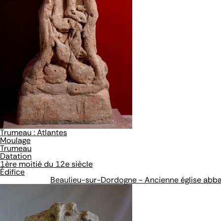
Trumeau : Atlantes
Moulage
Trumeau
Datation
1ère moitié du 12e siècle
Édifice
Beaulieu-sur-Dordogne - Ancienne église abbat