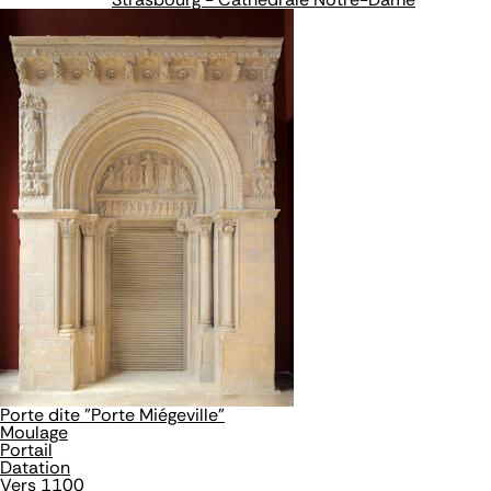
Porte dite "Porte Miégeville"
Moulage
Portail
Datation
Vers 1100