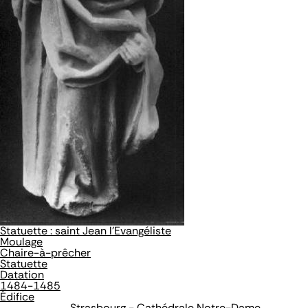
Statuette : saint Jean l'Evangéliste
Moulage
Chaire-à-prêcher
Statuette
Datation
1484-1485
Édifice
Strasbourg - Cathédrale Notre-Dame