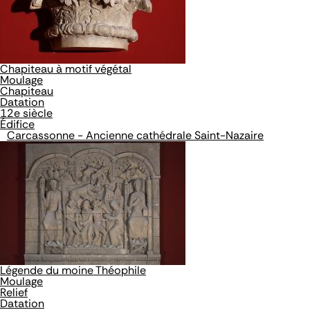
Chapiteau à motif végétal
Moulage
Chapiteau
Datation
12e siècle
Édifice
Carcassonne - Ancienne cathédrale Saint-Nazaire
Légende du moine Théophile
Moulage
Relief
Datation