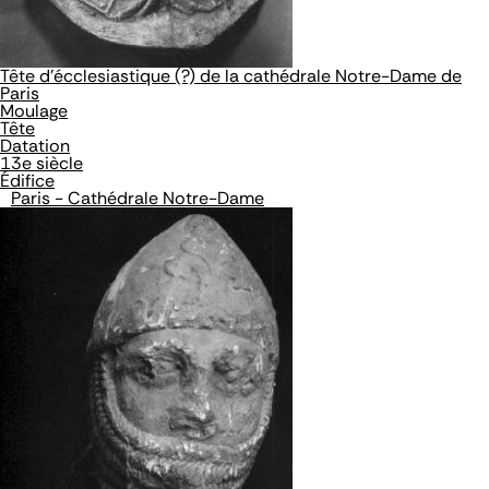
Tête d'écclesiastique (?) de la cathédrale Notre-Dame de
Paris
Moulage
Tête
Datation
13e siècle
Édifice
Paris - Cathédrale Notre-Dame