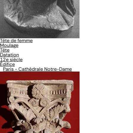
Tête de femme
Moulage
Tête
Datation
12e siècle
Édifice
Paris - Cathédrale Notre-Dame