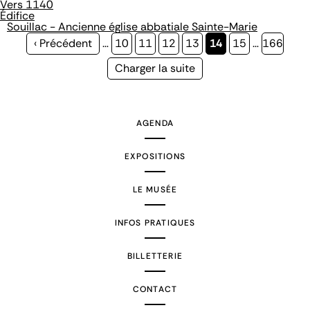
Vers 1140
Édifice
Souillac - Ancienne église abbatiale Sainte-Marie
Page
‹ Précédent
…
Page
10
Page
11
Page
12
Page
13
Page
14
Page
15
…
Page
166
précédente
courante
Page
Charger la suite
suivante
AGENDA
EXPOSITIONS
LE MUSÉE
INFOS PRATIQUES
BILLETTERIE
CONTACT