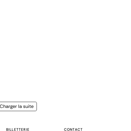
Page
Charger la suite
suivante
BILLETTERIE
CONTACT