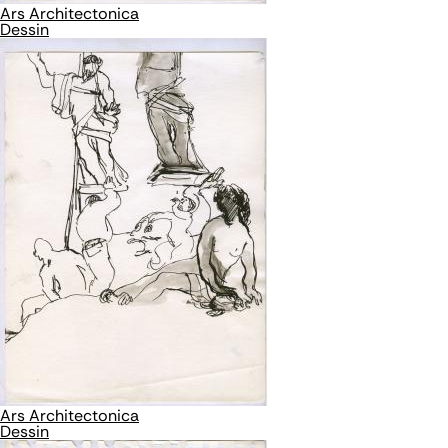
Ars Architectonica
Dessin
Ars Architectonica
Dessin