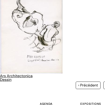
Ars Architectonica
Dessin
Page
‹ Précédent
précédente
AGENDA
EXPOSITIONS