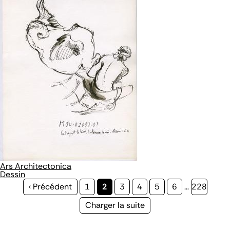
Ars Architectonica
Dessin
Page
‹ Précédent
Page
1
Page
2
Page
3
Page
4
Page
5
Page
6
…
Page
228
précédente
courante
Page
Charger la suite
suivante